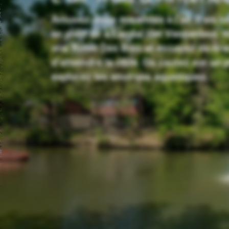
Amusez-vous ensemble à l’air frais lor
en plein air à Landal Het Vennenbos. 
vrai Robin Des Bois et essayez de tirer
d’atteindre la cible. Ou sautez sur un 
explorez les environs aquatiques.