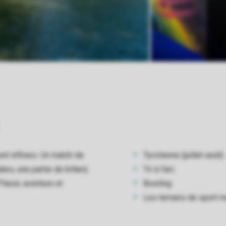
nt infinies. Un match de
Tyrolienne (juillet-août)
les, une partie de billard,
Tir à l'arc
laisir, aventure et
Bowling
Les terrains de sport m