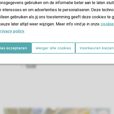
nsgegevens gebruiken om de informatie beter aan te laten sluit
Poussettes
e interesses en om advertenties te personaliseren. Deze techno
lleen gebruiken als jij ons toestemming geeft deze cookies te g
Tandems parent-enfant
keuze later altijd weer wijzigen. Meer info vind je in onze
cookie
Voiturettes de golf (4 personnes)
rivacy policy
.
Tandems
Karts à pédale
kies accepteren
Weiger alle cookies
Voorkeuren kiezen
Tir à l'arc
Guidé