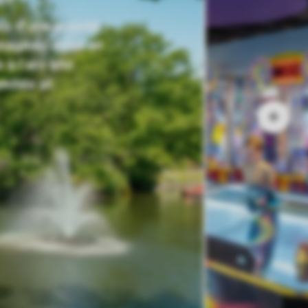
s d’une activité
Imaginez-vous en
 à l’arc afin
pédalo et