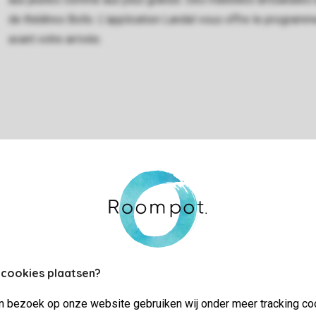
de théâtres Bollo. L’application Landal vous offre le program
avant votre arrivée.
 cookies plaatsen?
jn bezoek op onze website gebruiken wij onder meer tracking co
Chariots à bras