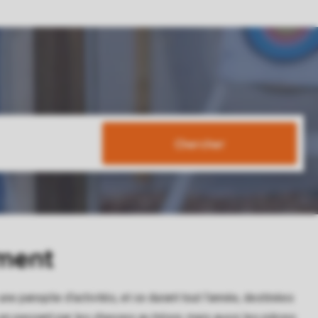
Chercher
ement
 panoplie d’activités, et ce durant tout l’année, destinées
n passant par les chasses au trésor, mais aussi les pièces