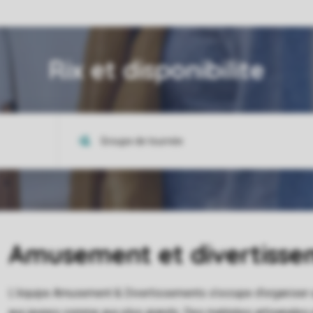
Rix et disponibilite
Amusement et divertiss
L’équipe Amusement & Divertissements s’occupe d’organiser une
aux jeunes comme aux plus grands. Des matinées artisanales e