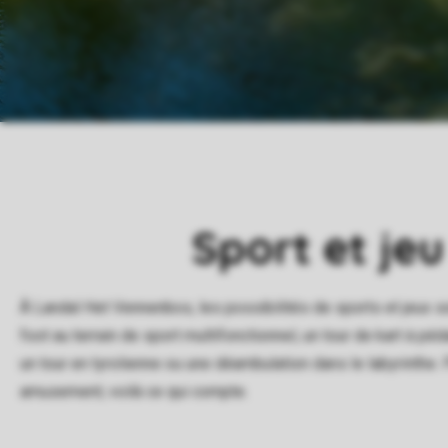
Sport et jeu
À Landal Het Vennenbos, les possibilités de sports et jeux so
foot au terrain de sport multifonctionnel, un tour de kart à péda
un tour en tyrolienne ou une déambulation dans le labyrinthe. P
amusement; voilà ce qui compte.