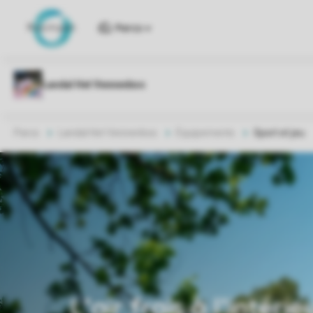
Parcs
Parcs
Landal Het Vennenbos
Équipements
Sport et jeu
L’air frais à l’intérie