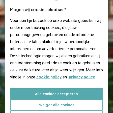
Mogen wij cookies plaatsen?
Voor een fijn bezoek op onze website gebruiken wij
onder meer tracking cookies, die jouw
persoonsgegevens gebruiken om de informatie
30 km du parc
beter aan te laten sluiten bij jouw persoonlijke
Plopsa Indoor Coevorden
interesses en om advertenties te personaliseren.
Deze technologie mogen wij alleen gebruiken als jij
ons toestemming geeft deze cookies te gebruiken.
Je kunt de keuze later altijd weer wijzigen. Meer info
vind je in onze
cookie policy
en
privacy policy
.
Alle cookies accepteren
Weiger alle cookies