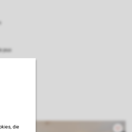
s
e jeux
okies, die