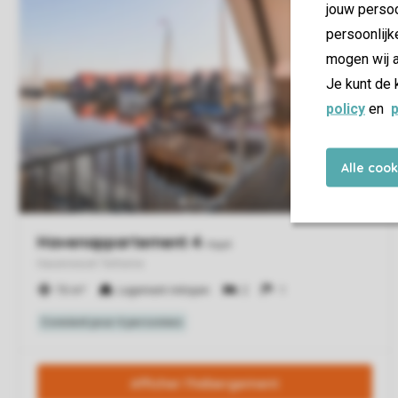
jouw persoo
persoonlijk
mogen wij a
Je kunt de 
policy
en
p
Alle coo