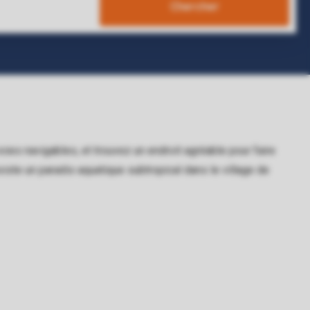
Chercher
ies navigables, et trouvez un endroit agréable pour faire
xiste un paradis aquatique subtropical dans le village de