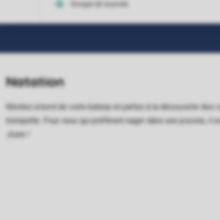
Natation
Montez à bord de votre bateau et partez à la découverte des vo
trempette. Pour ceux qui préfèrent nager dans une piscine, il e
Joure !