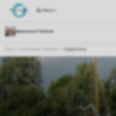
Parcs
Parcs
Havenresort Terherne
Équipements