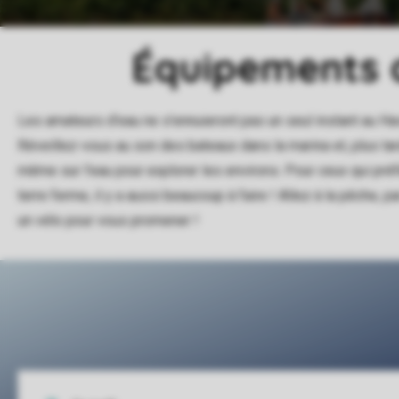
Équipements 
Les amateurs d'eau ne s'ennuieront pas un seul instant au Ha
Réveillez-vous au son des bateaux dans la marina et, plus tar
même sur l'eau pour explorer les environs. Pour ceux qui préfè
terre ferme, il y a aussi beaucoup à faire ! Allez à la pêche, 
un vélo pour vous promener !