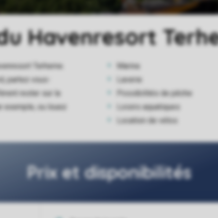
du Havenresort Terh
venresort Terherne.
Marina
d, partez vous-
Laverie
rent rester sur la
Possibilités de pêche
par exemple, ou louez
Loisirs aquatiques
Location de vélos
Prix et disponibilités