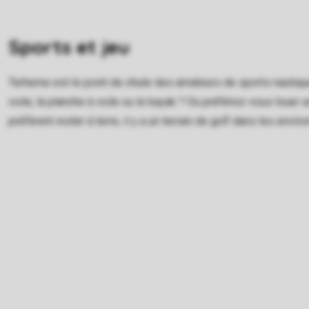
Sports et jeu
Terherne est le point de chute des amateurs de sports nautique
voile, la planche à voile ou le kayak ? Ou préférez-vous louer 
préfèrent rester à terre, il y a un terrain de golf dans les envi