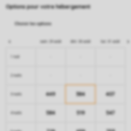
Options pour votre hébergement
sam. 29 août
dim. 30 août
lun. 31 août
-
-
-
1 nuit
-
-
-
2 nuits
449
384
407
3 nuits
584
519
547
4 nuits