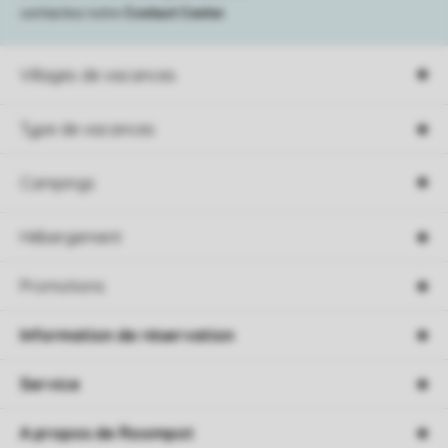
contactez notre
Contact Center
.
Villages de vacances
Type de vacances
Campings
Hébergement
Promotions
Information de réservation
Service
A propos de Roompot