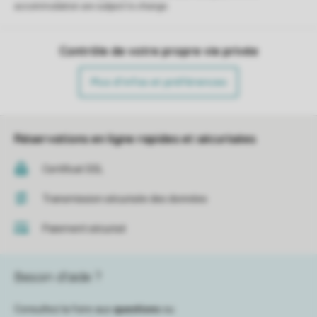
accommodation are subject to change.
Contrôle de votre propre vie privée
Plus d’infos et préférences
Réservations en ligne rapides et sécurisées
Certificat SSL
Transmission sécurisée des données
Paiement sécurisé
Besoin d’aide ?
Consultez la foire aux
questions
ou