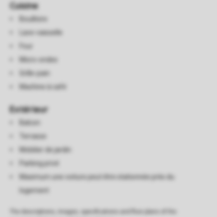
Cuisine
Bouilloire
Lave-vaisselle
Four
Micro-ondes
Grille-pain
Machine à café
Extérieur
Balcon
Terrasse
Mobilier de jardin
Parking privé
Maximum une voiture peut être stationnée près du
logement
The descriptions, images, specifications and floor plans of the