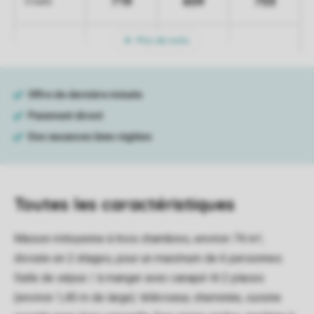
719
659
753
5 nuits
Plus de nuits
Toutes
les caractéristiques
Maison mitoyenne à trois chambres, environ 74 m²,
divisée en 2 étages, pour un maximum de 6 personnes.
Salle de séjour / à manger avec canapé-lit 2 places
(environ 1,40 m de large). téléviseur, cheminée, cuisine