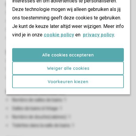
interesses en om advertenties te personaliseren.
Chambre(s) à coucher
Deze technologie mogen wij alleen gebruiken als jij
Nombre de chambres: 2
ons toestemming geeft deze cookies te gebruiken.
Nombre de lits doubles: 1
Je kunt de keuze later altijd weer wijzigen. Meer info
De lits simples: 2
vind je in onze
cookie policy
en
privacy policy
.
Canapé-lit une personne: 1
Salon/salle à manger
Alle cookies accepteren
Coin salon
Weiger alle cookies
Salle à manger
Tv
Voorkeuren kiezen
Installations sanitaires
Nombre de salles de bains: 1
Salles de bains à l'étage: 1
Nombre de douche(cabines): 1
Toilettes dans la salle de bains: 1