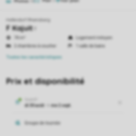
Plan
3
Photos
10
Hafendorf Rheinsberg
F Kajuit
f
74 m²
Logement mitoyen
2 chambres à coucher
1 salle de bains
Toutes
les caractéristiques
Prix et disponibilité