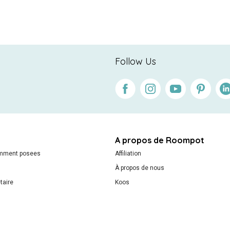
Follow Us
Facebook
Instagram
Youtube
Pinterest
Lin
A propos de Roompot
emment posees
Affiliation
À propos de nous
taire
Koos