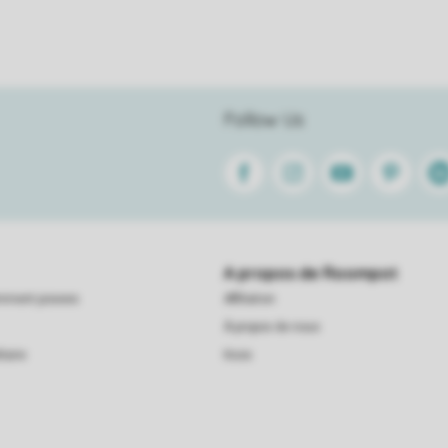
Follow Us
Facebook
Instagram
Youtube
Pinterest
Lin
A propos de Roompot
emment posees
Affiliation
À propos de nous
taire
Koos