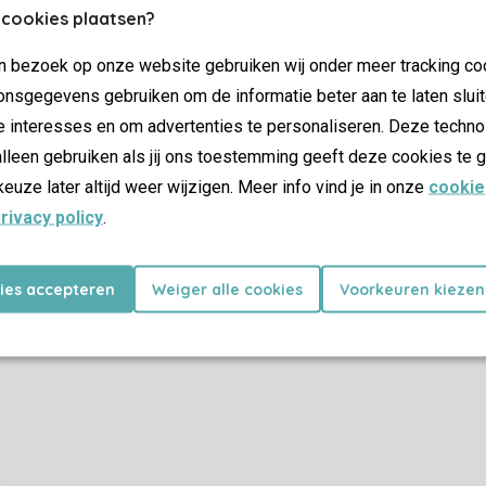
Plus d’infos et préférences
 cookies plaatsen?
jn bezoek op onze website gebruiken wij onder meer tracking co
nsgegevens gebruiken om de informatie beter aan te laten sluit
Certificat SSL
e interesses en om advertenties te personaliseren. Deze techno
lleen gebruiken als jij ons toestemming geeft deze cookies te g
keuze later altijd weer wijzigen. Meer info vind je in onze
cookie
rivacy policy
.
Promotions
Dernière minutes
kies accepteren
Weiger alle cookies
Voorkeuren kiezen
as