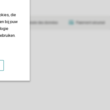
okies, die
en bij jouw
Transmission sécurisée des données
Paiement sécurisé
logie
ebruiken.