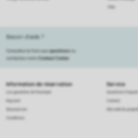
Villa
Besoin d’aide ?
Consultez la foire aux
questions
ou
contactez notre
Contact Center
.
Information de réservation
Service
Les garanties de Roompot
Questions frequ
Keycard
Contact
Assurances
Site web du proprié
Conditions