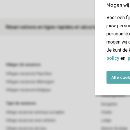
Mogen wij
Voor een fi
jouw persoo
Réservations en ligne rapides et sécurisées
persoonlijk
mogen wij a
Je kunt de 
policy
en
p
Villages de vacances
Campings
Villages vacances Pays-Bas
Campings
Alle coo
Villages vacances Allemagne
Campings Pays-B
Villages vacances Belgique
Hébergement
Type de vacances
Bungalow
Village vacances animaux acceptés
Chalet
Village vacances avec enfants
Lodge
Village vacances de luxe
Maison de plage