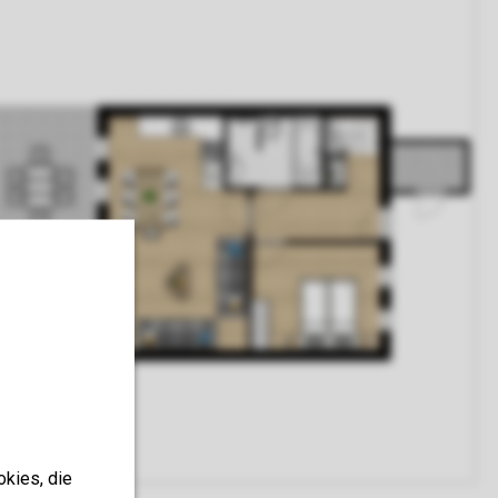
okies, die