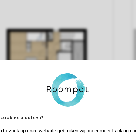
 cookies plaatsen?
jn bezoek op onze website gebruiken wij onder meer tracking co