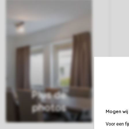
Plus de
photos
Mogen wij
Voor een fi