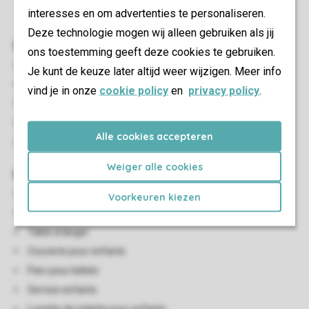
interesses en om advertenties te personaliseren.
accommodatie
Deze technologie mogen wij alleen gebruiken als jij
Salon/salle à manger
ons toestemming geeft deze cookies te gebruiken.
Coin salon
Je kunt de keuze later altijd weer wijzigen. Meer info
Salle à manger
vind je in onze
cookie policy
en
privacy policy
.
Poêle à bois
Tv écran plat
Alle cookies accepteren
Lecteur DVD
Weiger alle cookies
Infrastructures pour enfants
Matelas à langer
Voorkeuren kiezen
Commode
Table à langer
Couverts pour enfants
Parc pour bébés
Service enfants