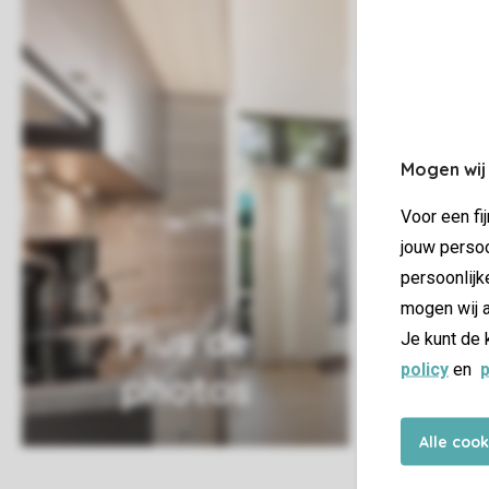
Mogen wij
Voor een fi
jouw persoo
persoonlijk
mogen wij a
Plus de
Je kunt de 
policy
en
p
photos
Alle coo