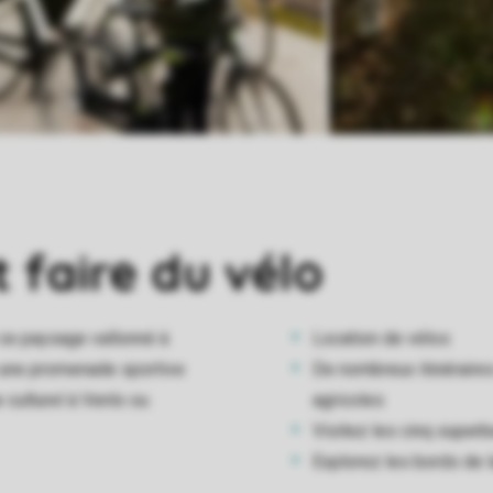
 faire du vélo
 ce paysage vallonné à
Location de vélos
r une promenade sportive
De nombreux itinéraires
 culturel à Venlo ou
agricoles
Visitez les cinq super
Explorez les bords de