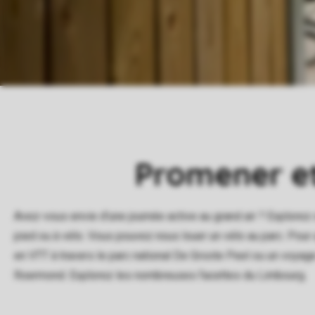
Promener et
Avez-vous envie d’une journée active au grand air ? Explorez
pied ou à vélo. Vous pouvez nous louer un vélo au parc. Pou
en VTT à travers le parc national De Groote Peel ou un voyage
Roermond. Explorez les nombreuses facettes du Limbourg.