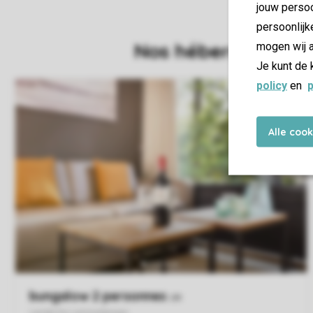
jouw persoo
persoonlijk
mogen wij a
Je kunt de 
policy
en
p
Alle coo