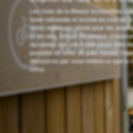
Les rives de la Meuse accessibles à pi
zone vallonnée et boisée au coin de la
cette région est idéale pour les amat
et de vélo. Enfilez de bonnes chauss
ou sautez sur votre vélo ou un vélo éle
possible de louer au parc (ou sur l’app
découvrez par vous-même ce que la 
offre.