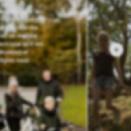
ed ainsi que la
 rue font que
eurs de marche
ures de marche
ctrique qu’il est
lication) et
région vous