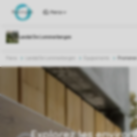
Parcs
Parcs
Landal De Lommerbergen
Équipements
Promener 
Explorez les environ