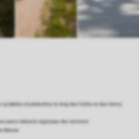
 cyclables et pédestres le long des forêts et des terres
bes parcs naturels régionaux des environs
 la Meuse