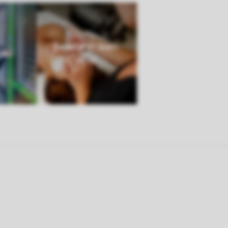
Beauté et bien-
jeu
être