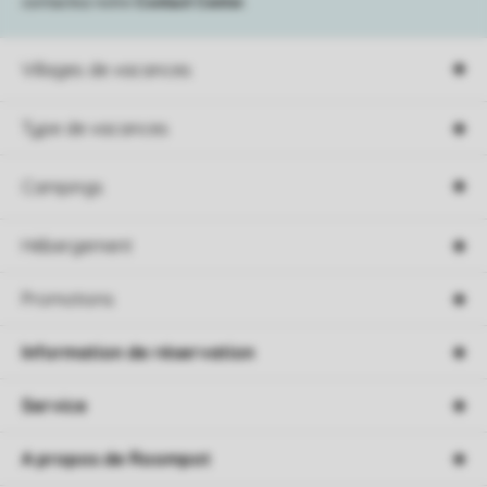
contactez notre
Contact Center
.
Villages de vacances
Type de vacances
Campings
Hébergement
Promotions
Information de réservation
Service
A propos de Roompot