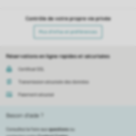
Contrôle de votre propre vie privée
Plus d’infos et préférences
Réservations en ligne rapides et sécurisées
Certificat SSL
Transmission sécurisée des données
Paiement sécurisé
Besoin d’aide ?
Consultez la foire aux
questions
ou