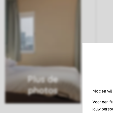
Plus de
photos
Mogen wij
Voor een fi
jouw persoo