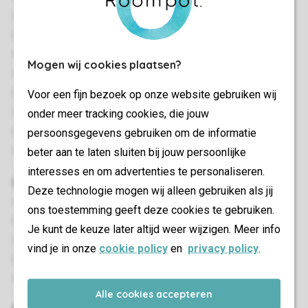
Chauffage au sol dans le salon
Rangement
Wifi Gratuit
Mogen wij cookies plaatsen?
Convient pour 14 personnes
Voor een fijn bezoek op onze website gebruiken wij
Interdiction de fumer
onder meer tracking cookies, die jouw
Animaux admis
persoonsgegevens gebruiken om de informatie
Animaux non admis
beter aan te laten sluiten bij jouw persoonlijke
Etiquette énergétique: A
interesses en om advertenties te personaliseren.
Chambre(s) à coucher
Deze technologie mogen wij alleen gebruiken als jij
Nombre de chambres: 6
ons toestemming geeft deze cookies te gebruiken.
Chambres à l'étage: 6
Je kunt de keuze later altijd weer wijzigen. Meer info
Lits à sommiers
vind je in onze
cookie policy
en
privacy policy
.
TV dans une chambre à coucher
Couettes et oreillers une personne
Alle cookies accepteren