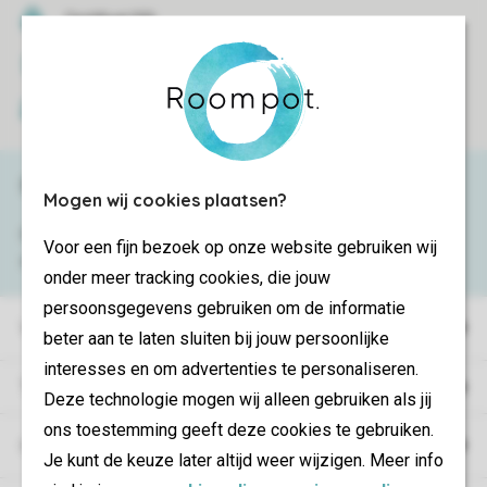
Certificat SSL
Transmission sécurisée des données
Paiement sécurisé
Besoin d’aide ?
Mogen wij cookies plaatsen?
Consultez la foire aux
questions
ou
Voor een fijn bezoek op onze website gebruiken wij
contactez notre
Contact Center
.
onder meer tracking cookies, die jouw
persoonsgegevens gebruiken om de informatie
Villages de vacances
beter aan te laten sluiten bij jouw persoonlijke
interesses en om advertenties te personaliseren.
Type de vacances
Deze technologie mogen wij alleen gebruiken als jij
ons toestemming geeft deze cookies te gebruiken.
Campings
Je kunt de keuze later altijd weer wijzigen. Meer info