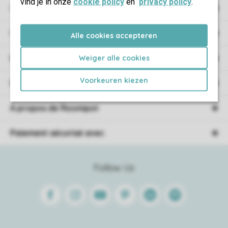
vind je in onze
cookie policy
en
privacy policy
.
Hébergement
Promotions
Alle cookies accepteren
Information de réservation
Weiger alle cookies
Voorkeuren kiezen
Service
A propos de Roompot
Paiement sécurisé avec
Follow Us
Facebook
Instagram
Youtube
Pinterest
Linkedin
Spotify