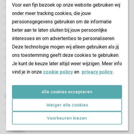
Voor een fijn bezoek op onze website gebruiken wij
73 m²
onder meer tracking cookies, die jouw
Logement mitoyen
persoonsgegevens gebruiken om de informatie
Trois chambres à coucher
beter aan te laten sluiten bij jouw persoonlijke
Rez-de-chaussée
interesses en om advertenties te personaliseren.
Wifi Gratuit
Deze technologie mogen wij alleen gebruiken als jij
Convient pour 6 personnes
ons toestemming geeft deze cookies te gebruiken.
Airconditioning
Je kunt de keuze later altijd weer wijzigen. Meer info
Interdiction de fumer
vind je in onze
cookie policy
en
privacy policy
.
Animaux non admis
Etiquette énergétique: D
Alle cookies accepteren
Chambre(s) à coucher
Chambre à coucher avec deux boxsprings 1 personne
Weiger alle cookies
Chambre à coucher avec deux boxsprings 1 personne et tv
Voorkeuren kiezen
Chambre à coucher avec deux boxsprings et 1 personne et
lavabo