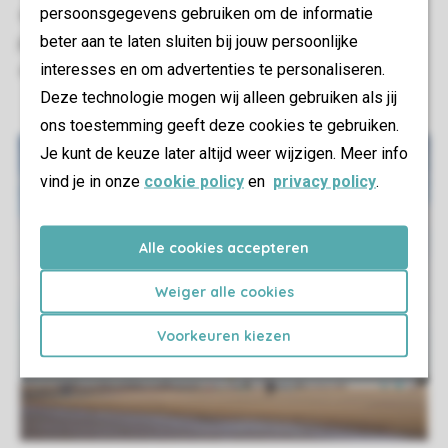
persoonsgegevens gebruiken om de informatie
seau et une pelle et vous rendre à la plage. Ils pourront y
beter aan te laten sluiten bij jouw persoonlijke
jouer à cœur joie et construire les plus beaux châteaux de
interesses en om advertenties te personaliseren.
sable.
Deze technologie mogen wij alleen gebruiken als jij
ons toestemming geeft deze cookies te gebruiken.
Je kunt de keuze later altijd weer wijzigen. Meer info
vind je in onze
cookie policy
en
privacy policy
.
Alle cookies accepteren
Weiger alle cookies
Voorkeuren kiezen