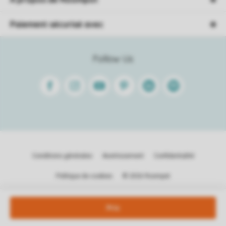
Paiement sécurisé avec
Follow Us
Facebook
Instagram
Youtube
Pinterest
Linkedin
Spotify
Conditions générales
Avertissement
Confidentialité
Politique de cookies
© 2026 Roompot
Prix