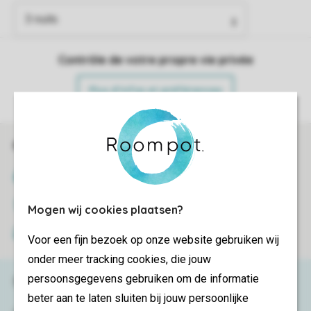
Contrôle de votre propre vie privée
Plus d’infos et préférences
Réservations en ligne rapides et sécurisées
Certificat SSL
Transmission sécurisée des données
Mogen wij cookies plaatsen?
Paiement sécurisé
Voor een fijn bezoek op onze website gebruiken wij
onder meer tracking cookies, die jouw
persoonsgegevens gebruiken om de informatie
Besoin d’aide ?
beter aan te laten sluiten bij jouw persoonlijke