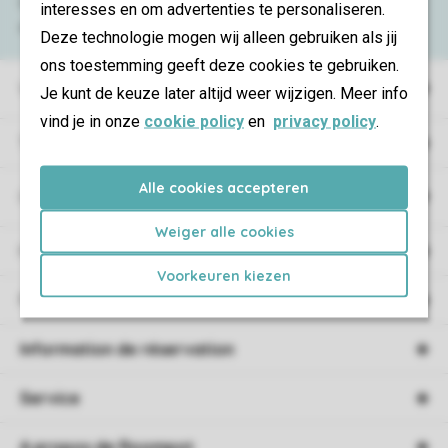
Consultez la foire aux
questions
ou
interesses en om advertenties te personaliseren.
contactez notre
Contact Center
.
Deze technologie mogen wij alleen gebruiken als jij
ons toestemming geeft deze cookies te gebruiken.
Villages de vacances
Je kunt de keuze later altijd weer wijzigen. Meer info
vind je in onze
cookie policy
en
privacy policy
.
Type de vacances
Alle cookies accepteren
Campings
Weiger alle cookies
Hébergement
Voorkeuren kiezen
Promotions
Information de réservation
Service
A propos de Roompot