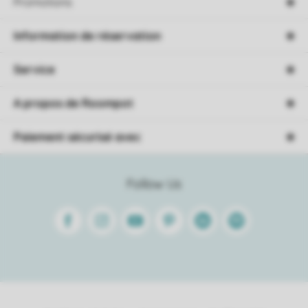
Promotions
Information de réservation
Service
A propos de Roompot
Paiement sécurisé avec
Follow Us
Facebook
Instagram
Youtube
Pinterest
Linkedin
Spotify