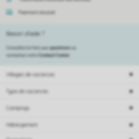
Paiement sécurisé
Besoin d’aide ?
Consultez la foire aux
questions
ou
contactez notre
Contact Center
.
Villages de vacances
Type de vacances
Campings
Hébergement