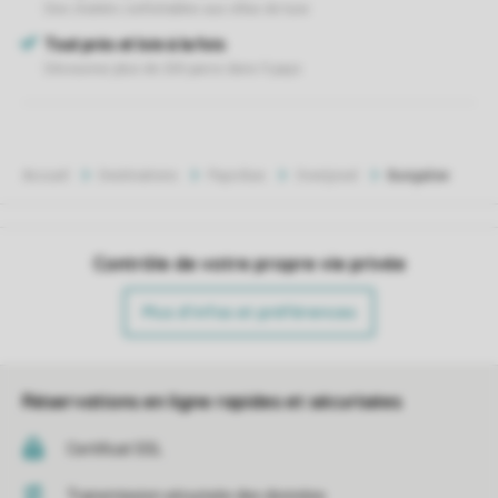
Accueil
Destinations
Pays-Bas
Overijssel
Bungalow
Contrôle de votre propre vie privée
Plus d’infos et préférences
Réservations en ligne rapides et sécurisées
Certificat SSL
Transmission sécurisée des données