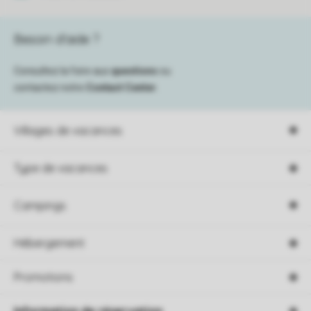
Besoin d’aide ?
Consultez la foire aux
questions
ou
contactez notre
Contact Center
.
Villages de vacances
Type de vacances
Campings
Hébergement
Promotions
Information de réservation