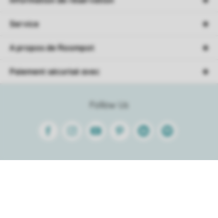
Service
A propos de Roompot
Paiement sécurisé avec
Follow Us
Facebook
Instagram
Youtube
Pinterest
Linkedin
Spotify
Trier
Conditions générales
Avertissement
Confidentialité
Politique de cookies
© 2026 Roompot