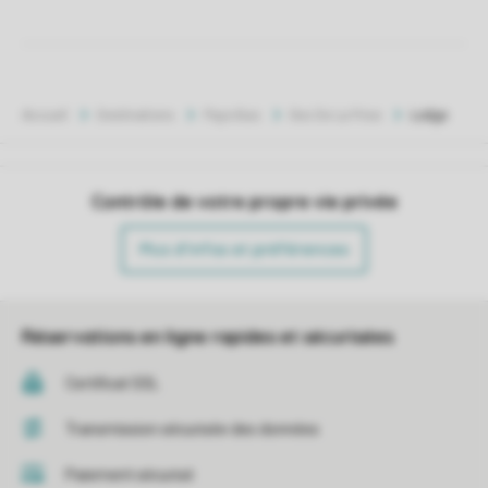
Accueil
Destinations
Pays-Bas
Iles De La Frise
Lodge
Contrôle de votre propre vie privée
Plus d’infos et préférences
Réservations en ligne rapides et sécurisées
Certificat SSL
Transmission sécurisée des données
Paiement sécurisé