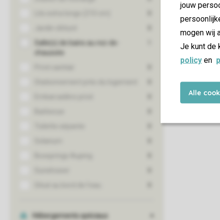
jouw persoo
persoonlijk
mogen wij a
Je kunt de 
policy
en
p
Alle coo