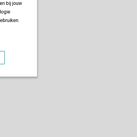
en bij jouw
logie
ebruiken.