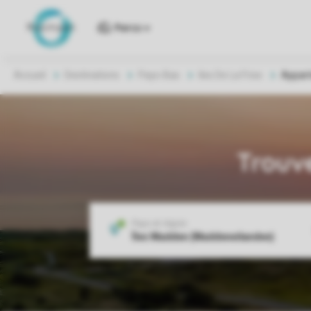
Parcs
Accueil
Destinations
Pays-Bas
Iles De La Frise
Appar