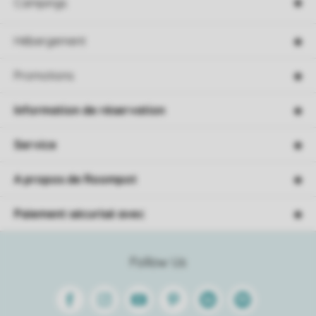
Campings
Hébergement
Promotions
Information de réservation
Service
A propos de Roompot
Paiement sécurisé avec
Follow Us
Facebook
Instagram
Youtube
Pinterest
Linkedin
Spotify