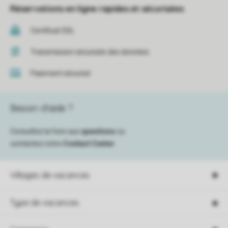
Réservations en ligne rapides et sécurisées
Certificat SSL
Transmission sécurisée des données
Paiement sécurisé
Besoin d’aide ?
Consultez la foire aux
questions
ou
contactez notre
Contact Center
.
Villages de vacances
Type de vacances