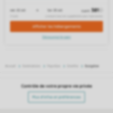
Accueil
Destinations
Pays-Bas
Drenthe
Bungalow
Contrôle de votre propre vie privée
Plus d’infos et préférences