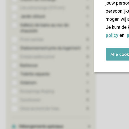
jouw persoo
persoonlijk
mogen wij a
Je kunt de 
policy
en
p
Alle coo