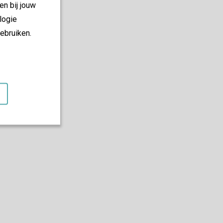
en bij jouw
logie
ebruiken.