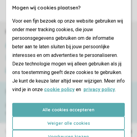
Mogen wij cookies plaatsen?
Plus d’infos et préférences
Voor een fijn bezoek op onze website gebruiken wij
onder meer tracking cookies, die jouw
Réservations en ligne rapides et sécurisées
persoonsgegevens gebruiken om de informatie
Certificat SSL
beter aan te laten sluiten bij jouw persoonlijke
interesses en om advertenties te personaliseren.
Transmission sécurisée des données
Deze technologie mogen wij alleen gebruiken als jij
Paiement sécurisé
ons toestemming geeft deze cookies te gebruiken.
Je kunt de keuze later altijd weer wijzigen. Meer info
vind je in onze
cookie policy
en
privacy policy
.
Besoin d’aide ?
Consultez la foire aux
questions
ou
Alle cookies accepteren
contactez notre
Contact Center
.
Weiger alle cookies
Villages de vacances
Voorkeuren kiezen