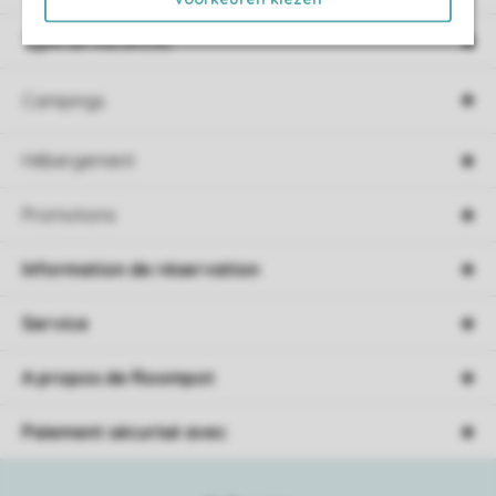
Type de vacances
Campings
Hébergement
Promotions
Information de réservation
Service
A propos de Roompot
Paiement sécurisé avec