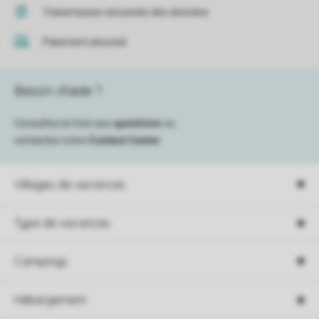
Transmission sécurisée des données
Paiement sécurisé
Besoin d’aide ?
Consultez la foire aux
questions
ou
contactez notre
Contact Center
.
Villages de vacances
Type de vacances
Campings
Hébergement