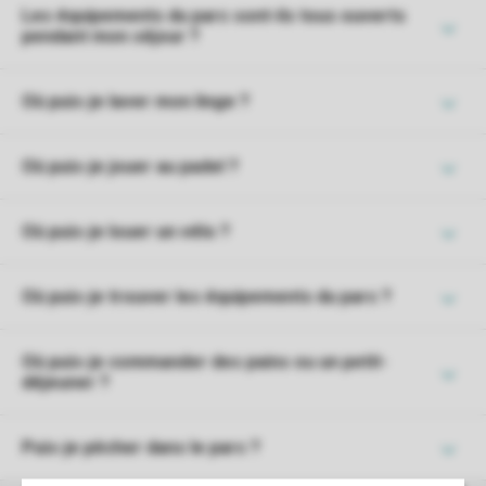
Les équipements du parc sont-ils tous ouverts
pendant mon séjour ?
Où puis-je laver mon linge ?
Où puis-je jouer au padel ?
Où puis-je louer un vélo ?
Où puis-je trouver les équipements du parc ?
Où puis-je commander des pains ou un petit-
déjeuner ?
Puis-je pêcher dans le parc ?