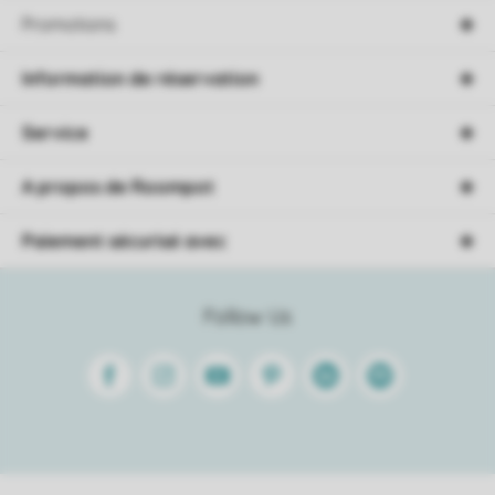
Promotions
Information de réservation
Service
A propos de Roompot
Paiement sécurisé avec
Follow Us
Facebook
Instagram
Youtube
Pinterest
Linkedin
Spotify