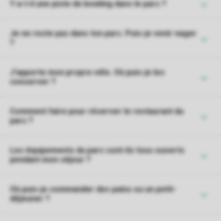
Y a-t-il une piste de bowling dans le parc ?
Je ne reste pas dans ton parc. Puis-je venir nager
?
J'apporte mon propre vélo. Où puis-je les
conserver ?
Comment faire pour réserver le restaurant du
parc ?
Les équipements du parc sont-ils tous ouverts
pendant mon séjour ?
Où puis-je commander des pains ou un petit-
déjeuner ?