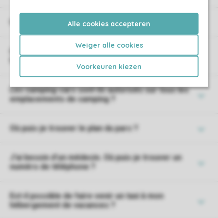
Où puis-je trouver le plan du parc ?
Alle cookies accepteren
Weiger alle cookies
Quelles sont les choses amusantes à voir et à
faire dans les environs du parc ?
Voorkeuren kiezen
Les camping-cars sont-ils autorisés sur tous les
emplacements de camping ?
Où puis-je trouver le plan du parc ?
J'ai besoin d'un médecin. Où puis-je trouver un
numéro de téléphone ?
Est-il possible de faire venir un taxi à mon
hébergement de vacances ?