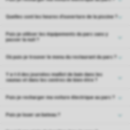
Quelles sont les heures d'ouverture de la piscine ?
Puis-je utiliser les équipements du parc sans y
passer la nuit ?
Où puis-je trouver le menu du restaurant du parc ?
Y a-t-il des journées maillot de bain dans les
saunas et dans les centres de bien-être ?
Puis-je recharger ma voiture électrique au parc ?
Puis-je louer un bateau ?