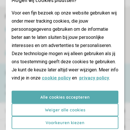
Mogen wij cookies plaatsen?
Voor een fijn bezoek op onze website gebruiken wij
Réservations en ligne rapides et sécurisées
onder meer tracking cookies, die jouw
persoonsgegevens gebruiken om de informatie
Certificat SSL
beter aan te laten sluiten bij jouw persoonlijke
Transmission sécurisée des données
interesses en om advertenties te personaliseren.
Deze technologie mogen wij alleen gebruiken als jij
Paiement sécurisé
ons toestemming geeft deze cookies te gebruiken.
Je kunt de keuze later altijd weer wijzigen. Meer info
Besoin d’aide ?
vind je in onze
cookie policy
en
privacy policy
.
Consultez la foire aux
questions
ou
contactez notre
Contact Center
.
Alle cookies accepteren
Weiger alle cookies
Villages de vacances
Voorkeuren kiezen
Type de vacances