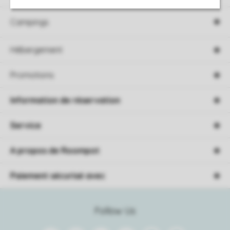
Campings
Hébergement
Promotions
Information de réservation
Service
A propos de Roompot
Paiement sécurisé avec
Follow Us