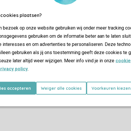
Contrôle de votre propre vie privée
 cookies plaatsen?
Plus d’infos et préférences
jn bezoek op onze website gebruiken wij onder meer tracking co
nsgegevens gebruiken om de informatie beter aan te laten sluit
e interesses en om advertenties te personaliseren. Deze techno
Certificat SSL
lleen gebruiken als jij ons toestemming geeft deze cookies te g
keuze later altijd weer wijzigen. Meer info vind je in onze
cookie
rivacy policy
.
Promotions
kies accepteren
Weiger alle cookies
Voorkeuren kiezen
Dernière minutes
as