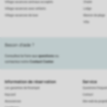
Village vacances animaux acceptés
Chalet
Village vacances avec enfants
Lodge
Village vacances de luxe
Maison de plage
Villa
Besoin d’aide ?
Consultez la foire aux
questions
ou
contactez notre
Contact Center
.
Information de réservation
Service
Les garanties de Roompot
Questions frequ
Keycard
Contact
Assurances
Site web du proprié