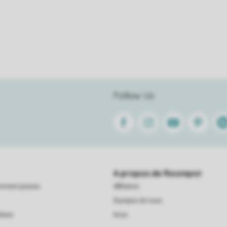
Follow Us
Facebook
Instagram
Youtube
Pinterest
Lin
A propos de Roompot
emment posees
Affiliation
À propos de nous
taire
Koos