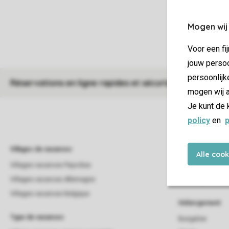
Mogen wij
Voor een fi
jouw persoo
persoonlijk
Réservations en ligne rapides et sécurisées
mogen wij a
Je kunt de 
policy
en
p
Villages de vacances
Campings
Alle coo
Villages vacances Pays-Bas
Campings
Villages vacances Allemagne
Campings Pays-B
Villages vacances Belgique
Hébergement
Type de vacances
Bungalow