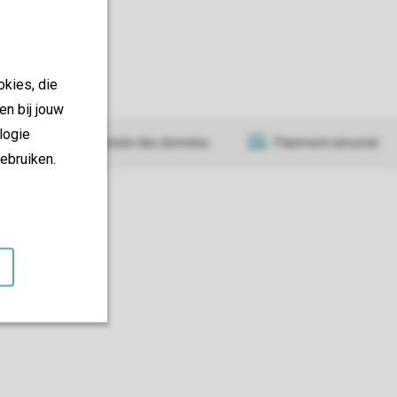
okies, die
en bij jouw
logie
Transmission sécurisée des données
Paiement sécurisé
ebruiken.