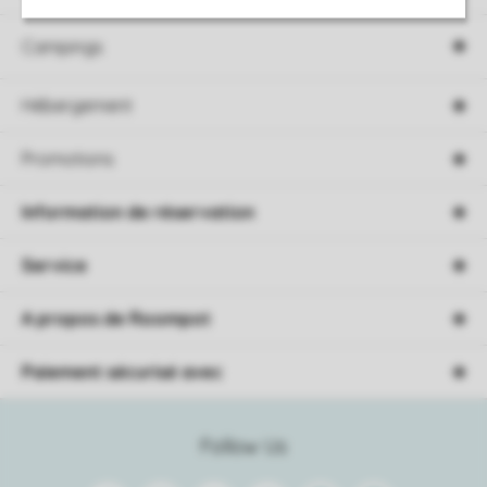
Campings
Hébergement
Promotions
Information de réservation
Service
A propos de Roompot
Paiement sécurisé avec
Follow Us