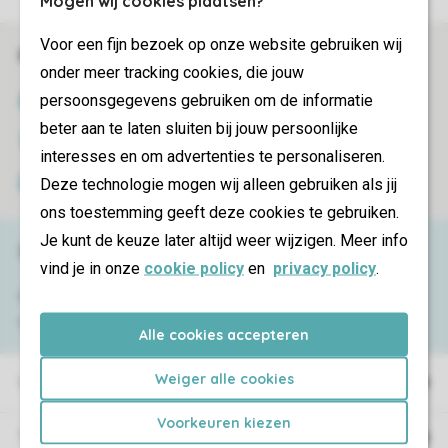
Mogen wij cookies plaatsen?
Voor een fijn bezoek op onze website gebruiken wij
Réservations en ligne rapides et sécurisées
onder meer tracking cookies, die jouw
persoonsgegevens gebruiken om de informatie
Certificat SSL
beter aan te laten sluiten bij jouw persoonlijke
Transmission sécurisée des données
interesses en om advertenties te personaliseren.
Deze technologie mogen wij alleen gebruiken als jij
Paiement sécurisé
ons toestemming geeft deze cookies te gebruiken.
Je kunt de keuze later altijd weer wijzigen. Meer info
Besoin d’aide ?
vind je in onze
cookie policy
en
privacy policy
.
Consultez la foire aux
questions
ou
contactez notre
Contact Center
.
Alle cookies accepteren
Weiger alle cookies
Villages de vacances
Voorkeuren kiezen
Type de vacances