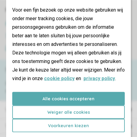
Réservations en ligne rapides et sécurisées
Voor een fijn bezoek op onze website gebruiken wij
onder meer tracking cookies, die jouw
Certificat SSL
persoonsgegevens gebruiken om de informatie
beter aan te laten sluiten bij jouw persoonlijke
Transmission sécurisée des données
interesses en om advertenties te personaliseren.
Paiement sécurisé
Deze technologie mogen wij alleen gebruiken als jij
ons toestemming geeft deze cookies te gebruiken.
Besoin d’aide ?
Je kunt de keuze later altijd weer wijzigen. Meer info
vind je in onze
cookie policy
en
privacy policy
.
Consultez la foire aux
questions
ou
contactez notre
Contact Center
.
Alle cookies accepteren
Villages de vacances
Weiger alle cookies
Voorkeuren kiezen
Type de vacances