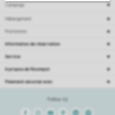
Campings
Hébergement
Promotions
Information de réservation
Service
A propos de Roompot
Paiement sécurisé avec
Follow Us
Facebook
Instagram
Youtube
Pinterest
Linkedin
Spotify