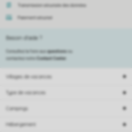
Transmission sécurisée des données
Paiement sécurisé
Besoin d’aide ?
Consultez la foire aux
questions
ou
contactez notre
Contact Center
.
Villages de vacances
Type de vacances
Campings
Hébergement