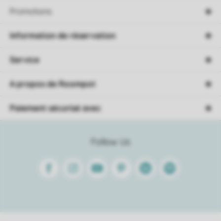
Promotions
Information de réservation
Service
A propos de Roompot
Paiement sécurisé avec
Follow Us
Facebook
Instagram
Youtube
Pinterest
Linkedin
Spotify