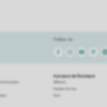
Follow Us
Facebook
Instagram
Youtube
Pinterest
Lin
A propos de Roompot
emment posees
Affiliation
À propos de nous
taire
Koos