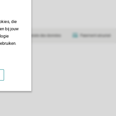
okies, die
en bij jouw
logie
Transmission sécurisée des données
Paiement sécurisé
ebruiken.