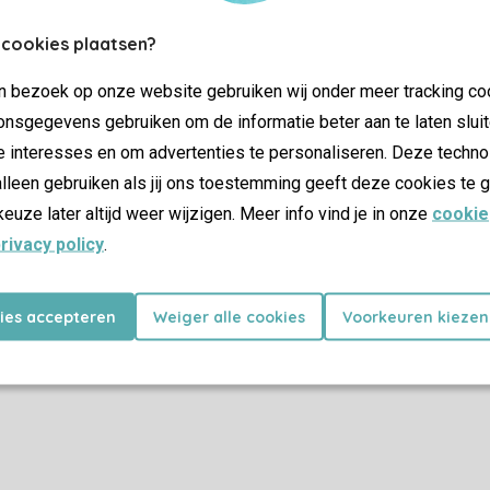
 cookies plaatsen?
Plus d’infos et préférences
jn bezoek op onze website gebruiken wij onder meer tracking co
nsgegevens gebruiken om de informatie beter aan te laten sluit
e interesses en om advertenties te personaliseren. Deze techno
Certificat SSL
lleen gebruiken als jij ons toestemming geeft deze cookies te g
keuze later altijd weer wijzigen. Meer info vind je in onze
cookie
rivacy policy
.
Promotions
kies accepteren
Weiger alle cookies
Voorkeuren kiezen
Dernière minutes
as