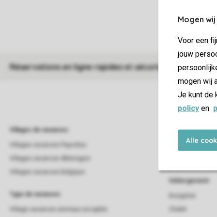
Mogen wij
Voor een fi
jouw persoo
Réservations en ligne rapides et sécurisées
persoonlijk
mogen wij a
Je kunt de 
policy
en
p
Villages de vacances
Campings
Alle coo
Villages vacances Pays-Bas
Campings
Villages vacances Allemagne
Campings Pays-B
Villages vacances Belgique
Hébergement
Type de vacances
Bungalow
Village vacances animaux acceptés
Chalet