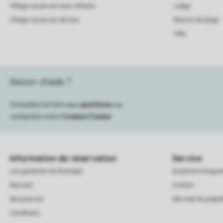
Village vacances avec enfants
Lodge
Village vacances de luxe
Maison de plage
Villa
Besoin d’aide ?
Consultez la foire aux
questions
ou
contactez notre
Contact Center
.
Information de réservation
Service
Les garanties de Roompot
Questions frequ
Keycard
Contact
Assurances
Site web du proprié
Conditions