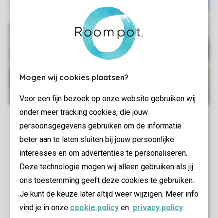
Mogen wij cookies plaatsen?
Voor een fijn bezoek op onze website gebruiken wij
onder meer tracking cookies, die jouw
persoonsgegevens gebruiken om de informatie
beter aan te laten sluiten bij jouw persoonlijke
interesses en om advertenties te personaliseren.
Deze technologie mogen wij alleen gebruiken als jij
ons toestemming geeft deze cookies te gebruiken.
Je kunt de keuze later altijd weer wijzigen. Meer info
vind je in onze
cookie policy
en
privacy policy
.