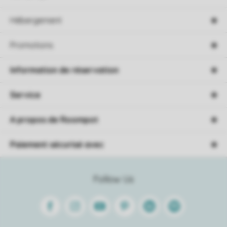
Hébergement
Promotions
Information de réservation
Service
A propos de Roompot
Paiement sécurisé avec
Follow Us
Facebook
Instagram
Youtube
Pinterest
Linkedin
Spotify