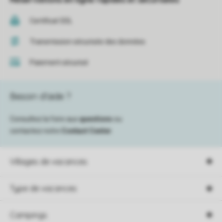
Certificat SSL
Transmission sécurisée des données
Paiement sécurisé
Besoin d’aide ?
Consultez la foire aux
questions
ou
contactez notre
Contact Center
.
Villages de vacances
Type de vacances
Campings