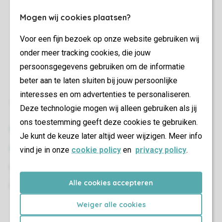
Attractions aquatiques
Mogen wij cookies plaatsen?
Toboggan pour enfants
Voor een fijn bezoek op onze website gebruiken wij
Bain à remous
onder meer tracking cookies, die jouw
Rapides
persoonsgegevens gebruiken om de informatie
beter aan te laten sluiten bij jouw persoonlijke
Bain à bulles
interesses en om advertenties te personaliseren.
Enfants
Deze technologie mogen wij alleen gebruiken als jij
ons toestemming geeft deze cookies te gebruiken.
Air trampoline
Je kunt de keuze later altijd weer wijzigen. Meer info
Aire d'aventures
vind je in onze
cookie policy
en
privacy policy
.
Bollo
Alle cookies accepteren
Bollo Club
Toute l'année
Weiger alle cookies
Pour les tout-petits (sous surveillance)