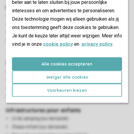
beter aan te laten sluiten bij jouw persoonlijke
Extérieur
interesses en om advertenties te personaliseren.
Terrasse
Deze technologie mogen wij alleen gebruiken als jij
Mobilier de jardin réglable
ons toestemming geeft deze cookies te gebruiken.
Parasol
Je kunt de keuze later altijd weer wijzigen. Meer info
Maximaal één auto parkeren in de buurt van de
vind je in onze
cookie policy
en
privacy policy
.
accommodatie
Salon/salle à manger
Alle cookies accepteren
Coin salon
Weiger alle cookies
Salle à manger
Tv écran plat
Voorkeuren kiezen
Boîte de jeux
Infrastructures pour enfants
Lit de camping (sur demande)
Chaise enfant (sur demande)