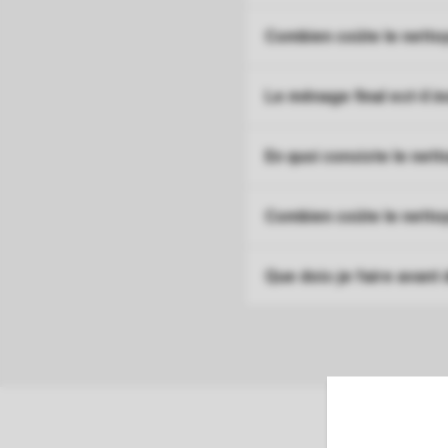
Combien coûte le nettoy
Le ménage final est-il in
En quoi consiste le nett
Combien coûte le nettoy
Que dois-je faire avan