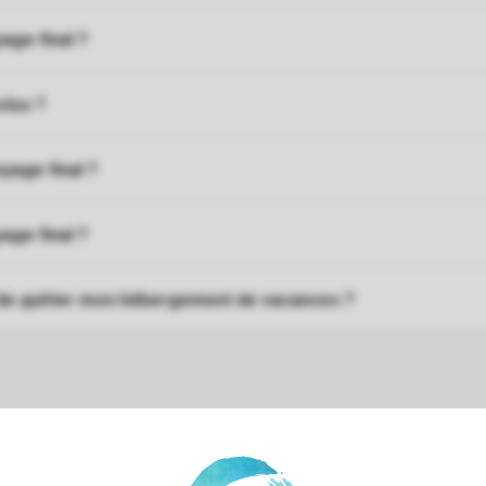
age final ?
clus ?
oyage final ?
age final ?
t de quitter mon hébergement de vacances ?