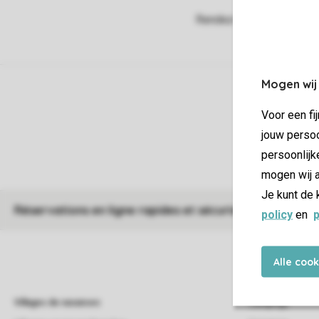
Mogen wij
Voor een fi
jouw persoo
persoonlijk
mogen wij a
Je kunt de 
Réservations en ligne rapides et sécurisées
policy
en
p
Alle coo
Villages de vacances
Campings