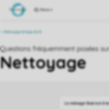
Parcs
Le ménage final est-il in