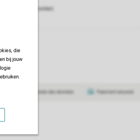
okies, die
en bij jouw
logie
ebruiken.
Transmission sécurisée des données
Paiement sécurisé