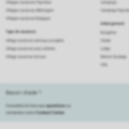
Villages vacances Pays-Bas
Campings
Villages vacances Allemagne
Campings Pays-B
Villages vacances Belgique
Hébergement
Type de vacances
Bungalow
Village vacances animaux acceptés
Chalet
Village vacances avec enfants
Lodge
Village vacances de luxe
Maison de plage
Villa
Besoin d’aide ?
Consultez la foire aux
questions
ou
contactez notre
Contact Center
.