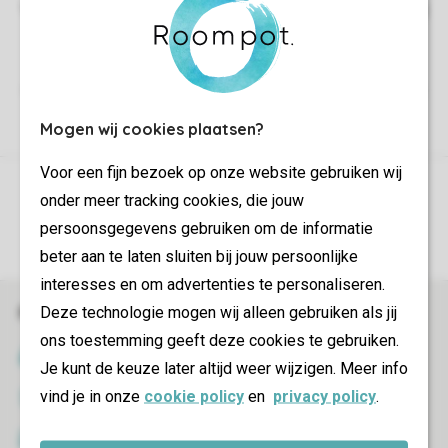
Mogen wij cookies plaatsen?
Voor een fijn bezoek op onze website gebruiken wij
Contrôle de votre propre vie privée
onder meer tracking cookies, die jouw
persoonsgegevens gebruiken om de informatie
Plus d’infos et préférences
beter aan te laten sluiten bij jouw persoonlijke
interesses en om advertenties te personaliseren.
Deze technologie mogen wij alleen gebruiken als jij
Réservations en ligne rapides et sécurisées
ons toestemming geeft deze cookies te gebruiken.
Certificat SSL
Je kunt de keuze later altijd weer wijzigen. Meer info
vind je in onze
cookie policy
en
privacy policy
.
Transmission sécurisée des données
Paiement sécurisé