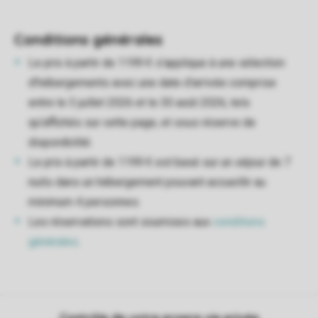
Conditions générales​
Le prix à partir de 1199 € s’applique à une sélection
d’hébergements avec une date d’arrivée comprise
entre le 3 juillet 2026 et le 30 août 2026, tels
qu’affichés sur cette page, et sous réserve de
disponibilité.
Le prix à partir de 1199 € est basé sur un séjour de 7
nuits dans un hébergement pouvant accueillir au
minimum 4 personnes.
Les réservations sont soumises aux
conditions
générales
.
Contrôle de votre propre vie privée