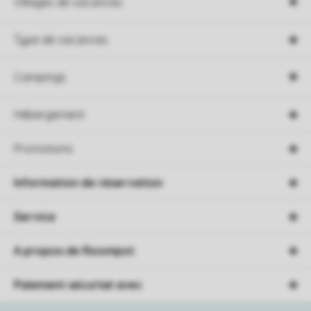
Villages de vacances
Type de vacances
Campings
Hébergement
Promotions
Information de réservation
Service
A propos de Roompot
Paiement sécurisé avec