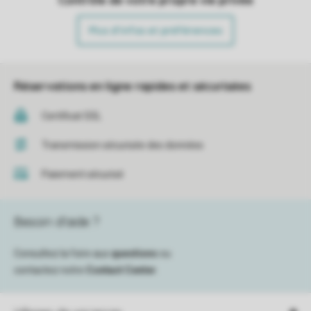
Plus d’infos et préférences
Réservations en ligne rapides et sécurisées
Certificat SSL
Transmission sécurisée des données
Paiement sécurisé
Besoin d’aide ?
Consultez la foire aux
questions
ou
contactez notre
Contact Center
.