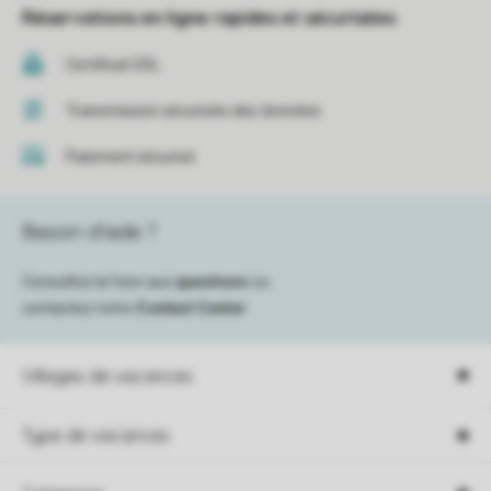
Réservations en ligne rapides et sécurisées
Certificat SSL
Transmission sécurisée des données
Paiement sécurisé
Besoin d’aide ?
Consultez la foire aux
questions
ou
contactez notre
Contact Center
.
Villages de vacances
Type de vacances