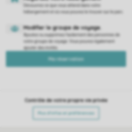
Découvrez ce que vous attend dans votre
hébergement et où vous pouvez le trouver sur le parc.
Ajoutez ou supprimez facilement des personnes de
votre groupe de voyage. Vous pouvez également
ajouter des invités.
Ma réservation
Contrôle de votre propre vie privée
Plus d’infos et préférences