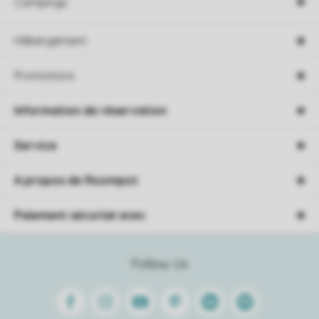
Campings
Hébergement
Promotions
Information de réservation
Service
A propos de Roompot
Paiement sécurisé avec
Follow Us
Facebook
Instagram
Youtube
Pinterest
Linkedin
Spotify