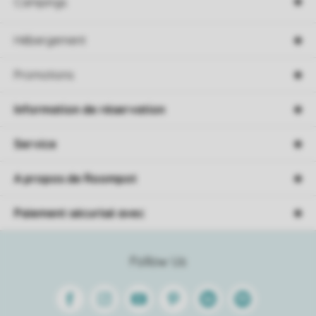
Campings
Hébergement
Promotions
Information de réservation
Service
A propos de Roompot
Paiement sécurisé avec
Follow Us
Facebook
Instagram
Youtube
Pinterest
Linkedin
Spotify