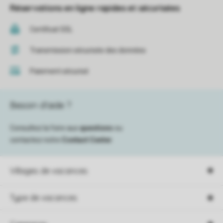
Réservations en ligne rapides et sécurisées
Certificat SSL
Transmission sécurisée des données
Paiement sécurisé
Besoin d’aide ?
Consultez la foire aux
questions
ou
contactez notre
Contact Center
.
Villages de vacances
Type de vacances