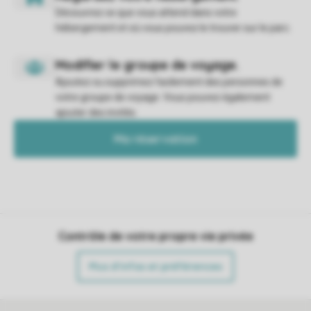
Découvrez ce que vous attend dans votre
hébergement et où vous pouvez le trouver sur le parc.
Ajoutez ou supprimez facilement des personnes de
votre groupe de voyage. Vous pouvez également
ajouter des invités.
Ma réservation
Contrôle de votre propre vie privée
Plus d’infos et préférences