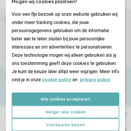
Mogen wij cookies plaatsen?
Voor een fijn bezoek op onze website gebruiken wij
Réservations en ligne rapides et sécurisées
onder meer tracking cookies, die jouw
persoonsgegevens gebruiken om de informatie
Certificat SSL
beter aan te laten sluiten bij jouw persoonlijke
Transmission sécurisée des données
interesses en om advertenties te personaliseren.
Deze technologie mogen wij alleen gebruiken als jij
Paiement sécurisé
ons toestemming geeft deze cookies te gebruiken.
Je kunt de keuze later altijd weer wijzigen. Meer info
Besoin d’aide ?
vind je in onze
cookie policy
en
privacy policy
.
Consultez la foire aux
questions
ou
contactez notre
Contact Center
.
Alle cookies accepteren
Weiger alle cookies
Villages de vacances
Voorkeuren kiezen
Type de vacances