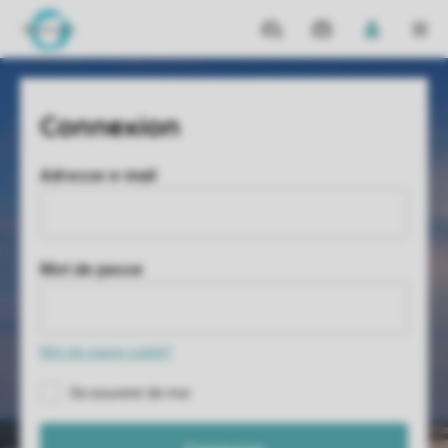
Parcs
Mes
Ouvrez
MEN
réservations
le
menu
déroulant
de
mon
compte
Adresse e-mail
Mot de passe