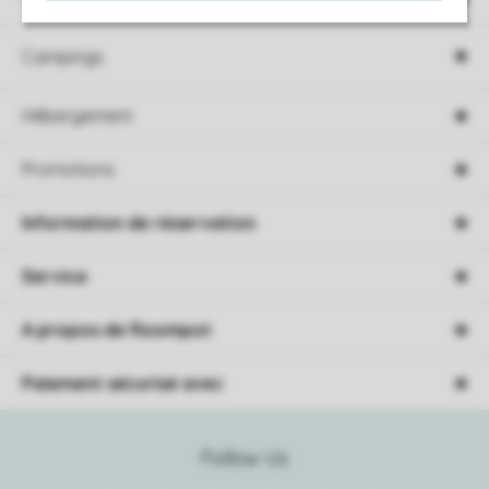
Campings
Hébergement
Promotions
Information de réservation
Service
A propos de Roompot
Paiement sécurisé avec
Follow Us