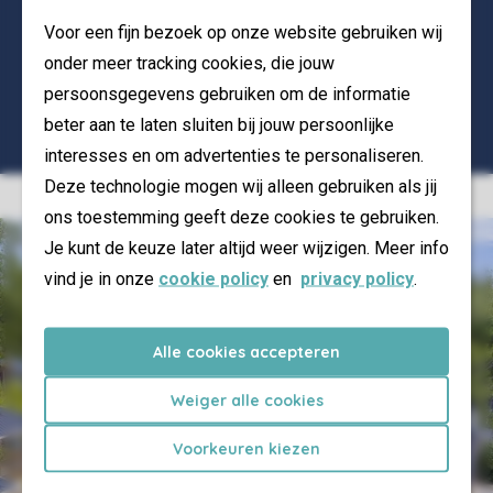
Voor een fijn bezoek op onze website gebruiken wij
onder meer tracking cookies, die jouw
persoonsgegevens gebruiken om de informatie
beter aan te laten sluiten bij jouw persoonlijke
interesses en om advertenties te personaliseren.
Deze technologie mogen wij alleen gebruiken als jij
ons toestemming geeft deze cookies te gebruiken.
Je kunt de keuze later altijd weer wijzigen. Meer info
vind je in onze
cookie policy
en
privacy policy
.
Alle cookies accepteren
Weiger alle cookies
Voorkeuren kiezen