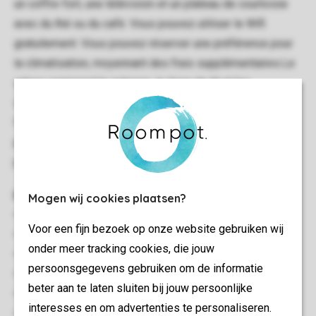
un coffre-fort, une télévision et un plateau de courtoisie
avec du thé ou du café. Vous pouvez utiliser le Wifi
gratuitement. Vous pouvez réserver une préférence pour
la climatisation, moyennant des frais supplémentaires.Le
séjour comprend le ménage, le linge de lit et les
serviettes, ainsi qu'un petit déjeuner copieux. En outre,
l'entrée adulte au Bain thermal Arcen est incluse dans le
prix, à partir de 14 h le jour de l'arrivée jusqu'à 12 h 30 le
jour du départ.
Informations générales
Mogen wij cookies plaatsen?
32 m²
Voor een fijn bezoek op onze website gebruiken wij
Chambre d'hôtel
onder meer tracking cookies, die jouw
Une chambre à coucher
persoonsgegevens gebruiken om de informatie
Rez-de-chaussée
beter aan te laten sluiten bij jouw persoonlijke
Wifi Gratuit
interesses en om advertenties te personaliseren.
Convient pour 2 personnes