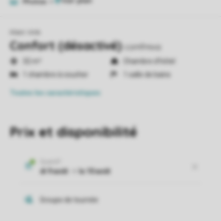
Photos
4
Klein Vink
Confort (désactivé)
comfmiva
32 m²
Chambre d'hôtel
1 chambre à coucher
1 salle de bains
Toutes
les caractéristiques
Prix et disponibilité