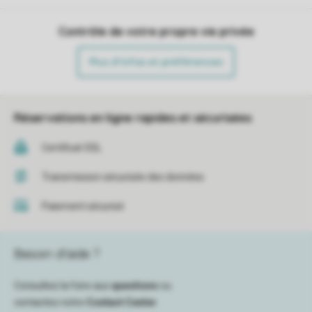
Contrôle de votre propre vie privée
Plus d’infos et préférences
Réservations en ligne rapides et sécurisées
Certificat SSL
Transmission sécurisée des données
Paiement sécurisé
Besoin d’aide ?
Consultez la foire aux
questions
ou
contactez notre
Contact Center
.