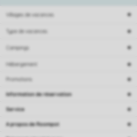
Villages de vacances
Type de vacances
Campings
Hébergement
Promotions
Information de réservation
Service
A propos de Roompot