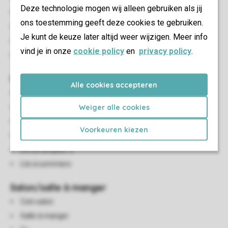
Deze technologie mogen wij alleen gebruiken als jij
Coffre-fort (gratuit)
ons toestemming geeft deze cookies te gebruiken.
Accès quotidien aux thermes d'Arcen inclus
Je kunt de keuze later altijd weer wijzigen. Meer info
Interdiction de fumer
vind je in onze
cookie policy
en
privacy policy
.
Animaux non admis
Chambre(s) à coucher
Alle cookies accepteren
Nombre de chambres: 1
Weiger alle cookies
Chambres au RDC: 1
Chambres à l'étage: 0
Voorkeuren kiezen
Chambre au RDC
De lits simples: 2
Lits à sommiers
Salon/salle à manger
Coin salon
Salle à manger