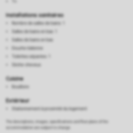
Tv
Installations sanitaires
Nombre de salles de bains: 1
Salles de bains en bas: 1
Salles de bains en bas
Douche italienne
Toilettes séparées: 1
Sèche-cheveux
Cuisine
Bouilloire
Extérieur
Stationnement à proximité du logement
The descriptions, images, specifications and floor plans of the
accommodation are subject to change.