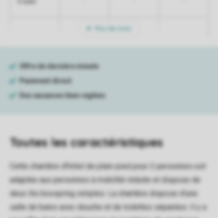
-
-
-
5 nuits
Plus de nuits
Toutes
les caractéristiques
Cette chambre d'hôtel de plain-pied pour 2 personnes est
adaptée aux personnes à mobilité réduite et dispose de
deux lits boxspring simples. La chambre dispose d'une
salle de bains avec douche et de toilettes séparées. Il y a