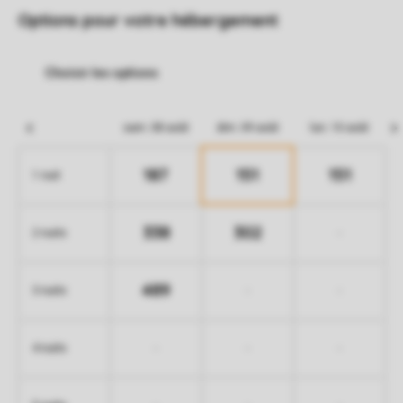
Options pour votre hébergement
sam. 08 août
dim. 09 août
lun. 10 août
187
151
151
1 nuit
338
302
-
2 nuits
489
-
-
3 nuits
-
-
-
4 nuits