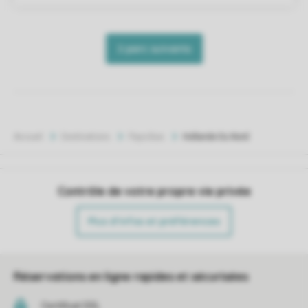
Accueil
Destinations
Pays-Bas
Hollande Du Nord
Contrôle de votre propre vie privée
Plus d’infos et préférences
Réservations en ligne rapides et sécurisées
Certificat SSL