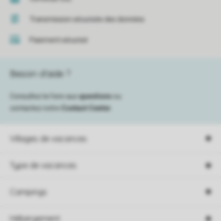
Transmission sécurisée des données
Paiement sécurisé
Besoin d’aide ?
Consultez la foire aux
questions
ou
contactez notre
Contact Center
.
Villages de vacances
Type de vacances
Campings
Hébergement