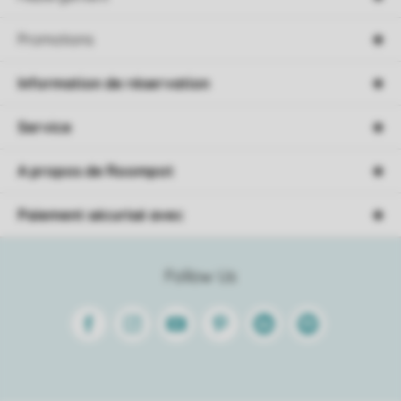
Promotions
Information de réservation
Service
A propos de Roompot
Paiement sécurisé avec
Follow Us
Facebook
Instagram
Youtube
Pinterest
Linkedin
Spotify