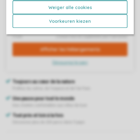
Weiger alle cookies
Voorkeuren kiezen