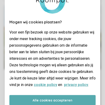
Mogen wij cookies plaatsen?
Voor een fijn bezoek op onze website gebruiken wij
onder meer tracking cookies, die jouw
persoonsgegevens gebruiken om de informatie
beter aan te laten sluiten bij jouw persoonlijke
interesses en om advertenties te personaliseren.
Deze technologie mogen wij alleen gebruiken als jij
ons toestemming geeft deze cookies te gebruiken.
Je kunt de keuze later altijd weer wijzigen. Meer info
vind je in onze
cookie policy
en
privacy policy
.
Alle cookies accepteren