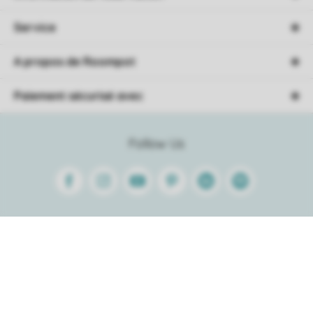
Service
A propos de Roompot
Paiement sécurisé avec
Follow Us
Facebook
Instagram
Youtube
Pinterest
Linkedin
Spotify
Trier
Conditions générales
Avertissement
Confidentialité
Politique de cookies
© 2026 Roompot