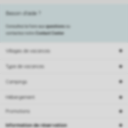
Besoin d’aide ?
Consultez la foire aux
questions
ou
contactez notre
Contact Center
.
Villages de vacances
Type de vacances
Campings
Hébergement
Promotions
Information de réservation