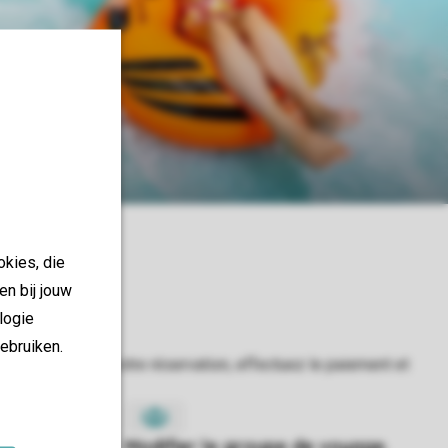
atique
es
okies, die
en bij jouw
logie
ebruiken.