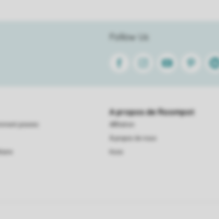
Follow Us
Facebook
Instagram
Youtube
Pinterest
Lin
A propos de Roompot
emment posees
Affiliation
À propos de nous
taire
Koos