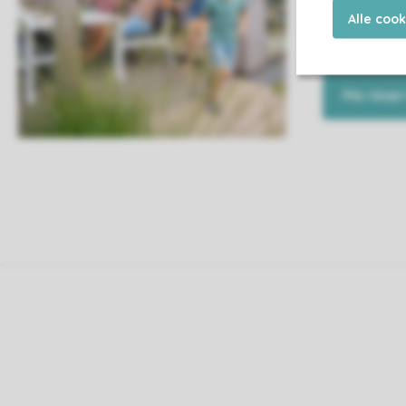
Alle coo
Ainsi, vous se
n'aurez plus q
Ma réser