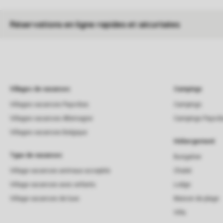
Réservations en ligne rapides et sécurisées
Villages de vacances
Campings
Villages vacances Pays-Bas
Campings
Villages vacances Allemagne
Campings Pays-B
Villages vacances Belgique
Hébergement
Type de vacances
Bungalow
Village vacances animaux acceptés
Chalet
Village vacances avec enfants
Lodge
Village vacances de luxe
Maison de plage
Villa