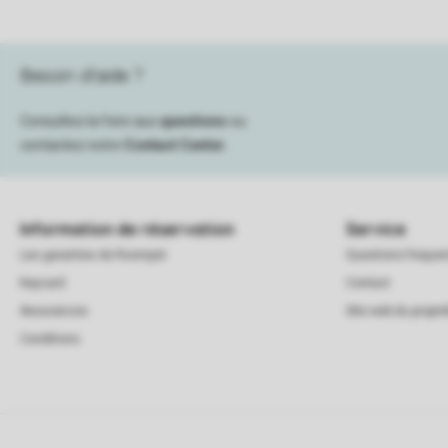
Besoin d’aide ?
Consultez la foire aux
questions
ou
contactez notre
Contact Center
.
Information de réservation
Service
Les garanties de Roompot
Questions frequ
Keycard
Contact
Assurances
Site web du proprié
Conditions