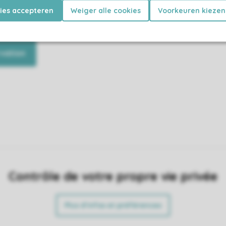
kies accepteren
Weiger alle cookies
Voorkeuren kiezen
rez entièrement équipé et vous
Découvrez ce que vous attend d
u'à profiter de vos vacances.
hébergement et où vous pouvez l
le parc.
vation
Contrôle de votre propre vie privée
Plus d’infos et préférences