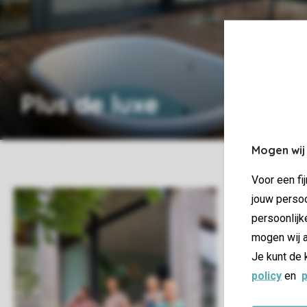
Plus de luxe
Mogen wij
Voor een fi
jouw persoo
persoonlijk
mogen wij a
Je kunt de 
policy
en
p