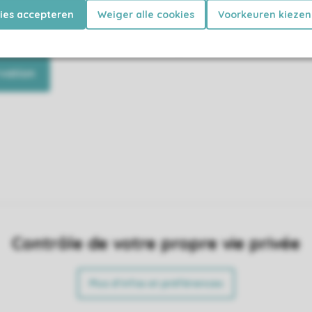
kies accepteren
Weiger alle cookies
Voorkeuren kiezen
rez entièrement équipé et vous
Découvrez ce que vous attend d
u'à profiter de vos vacances.
hébergement et où vous pouvez l
le parc.
vation
Contrôle de votre propre vie privée
Plus d’infos et préférences