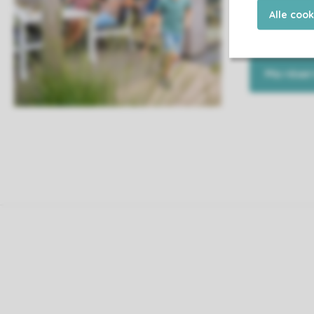
Alle coo
Ainsi, vous se
n'aurez plus q
Ma réser