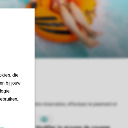
atique
es
okies, die
en bij jouw
logie
ebruiken.