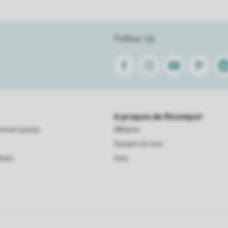
Follow Us
Facebook
Instagram
Youtube
Pinterest
Lin
A propos de Roompot
emment posees
Affiliation
À propos de nous
taire
Koos