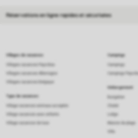
Réservations en ligne rapides et sécurisées
Villages de vacances
Campings
Villages vacances Pays-Bas
Campings
Villages vacances Allemagne
Campings Pays-B
Villages vacances Belgique
Hébergement
Type de vacances
Bungalow
Village vacances animaux acceptés
Chalet
Village vacances avec enfants
Lodge
Village vacances de luxe
Maison de plage
Villa