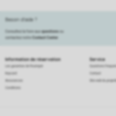
Besoin d’aide ?
Consultez la foire aux
questions
ou
contactez notre
Contact Center
.
Information de réservation
Service
Les garanties de Roompot
Questions frequ
Keycard
Contact
Assurances
Site web du proprié
Conditions