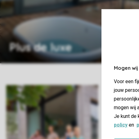
Plus de luxe
Mogen wij
Voor een fi
jouw persoo
persoonlijk
mogen wij a
Je kunt de 
policy
en
p